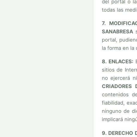
del portal o 
todas las medi
7. MODIFIC
SANABRESA
s
portal, pudien
la forma en la
8. ENLACES:
E
sitios de Inte
no ejercerá n
CRIADORES 
contenidos de
fiabilidad, ex
ninguno de di
implicará ning
9. DERECHO 