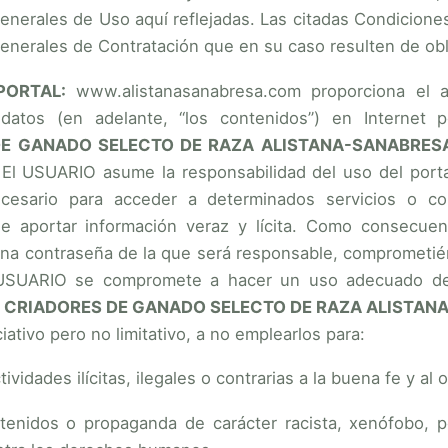
enerales de Uso aquí reflejadas. Las citadas Condicione
enerales de Contratación que en su caso resulten de ob
PORTAL:
www.alistanasanabresa.com proporciona el ac
datos (en adelante, “los contenidos”) en Internet 
DE GANADO SELECTO DE RAZA ALISTANA-SANABRES
 El USUARIO asume la responsabilidad del uso del portal
cesario para acceder a determinados servicios o co
e aportar información veraz y lícita. Como consecue
una contraseña de la que será responsable, comprometién
 USUARIO se compromete a hacer un uso adecuado de
 CRIADORES DE GANADO SELECTO DE RAZA ALISTAN
iativo pero no limitativo, a no emplearlos para:
ctividades ilícitas, ilegales o contrarias a la buena fe y al
ntenidos o propaganda de carácter racista, xenófobo, po