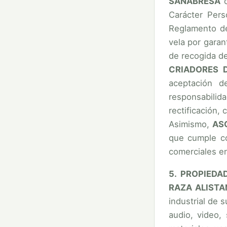
SANABRESA
c
Carácter Pers
Reglamento de
vela por garan
de recogida de
CRIADORES 
aceptación d
responsabilid
rectificación,
Asimismo,
AS
que cumple co
comerciales e
5. PROPIEDA
RAZA ALIST
industrial de 
audio, video,