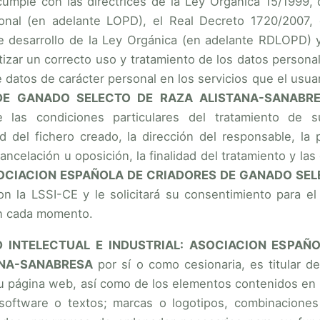
umple con las directrices de la Ley Orgánica 15/1999,
onal (en adelante LOPD), el Real Decreto 1720/2007,
 desarrollo de la Ley Orgánica (en adelante RDLOPD)
tizar un correcto uso y tratamiento de los datos personale
 datos de carácter personal en los servicios que el usuar
DE GANADO SELECTO DE RAZA ALISTANA-SANABR
e las condiciones particulares del tratamiento de
ad del fichero creado, la dirección del responsable, la
 cancelación u oposición, la finalidad del tratamiento y l
OCIACION ESPAÑOLA DE CRIADORES DE GANADO SEL
n la LSSI-CE y le solicitará su consentimiento para el
n cada momento.
D INTELECTUAL E INDUSTRIAL: ASOCIACION ESPA
ANA-SANABRESA
por sí o como cesionaria, es titular d
su página web, así como de los elementos contenidos en l
 software o textos; marcas o logotipos, combinaciones