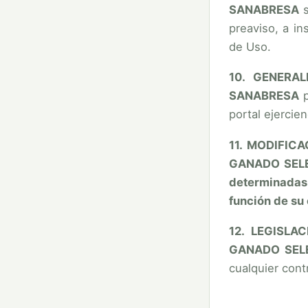
SANABRESA
s
preaviso, a i
de Uso.
10. GENERA
SANABRESA
p
portal ejercie
11. MODIFIC
GANADO SELEC
determinadas,
función de su
12. LEGISLA
GANADO SEL
cualquier cont