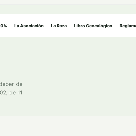
00%
La Asociación
La Raza
Libro Genealógico
Reglam
 deber de
02, de 11