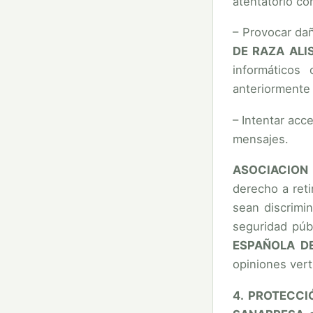
atentatorio c
– Provocar dañ
DE RAZA AL
informáticos
anteriormente
– Intentar acc
mensajes.
ASOCIACION
derecho a reti
sean discrimin
seguridad púb
ESPAÑOLA D
opiniones vert
4. PROTECCI