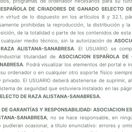
ados, programas de ordenador necesarios para su funci
 ESPAÑOLA DE CRIADORES DE GANADO SELECTO D
En virtud de lo dispuesto en los artículos 8 y 32.1, pá
amente prohibidas la reproducción, la distribución y la
sición, de la totalidad o parte de los contenidos de est
 cualquier medio técnico, sin la autorización de
ASOCI
 RAZA ALISTANA-SANABRESA
. El USUARIO se compr
Industrial titularidad de
ASOCIACION ESPAÑOLA DE
ANABRESA
. Podrá visualizar los elementos del portal e i
 su ordenador o en cualquier otro soporte físico siempr
 privado. El USUARIO deberá abstenerse de suprimir, alte
istema de seguridad que estuviera instalado en las pág
ELECTO DE RAZA ALISTANA-SANABRESA.
N DE GARANTÍAS Y RESPONSABILIDAD: ASOCIACION 
ISTANA-SANABRESA
, no se hace responsable, en ningú
 pudieran ocasionar, a título enunciativo: errores y omi