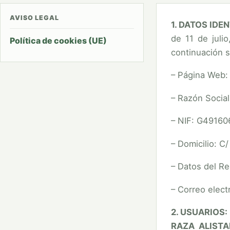
AVISO LEGAL
1. DATOS IDE
de 11 de juli
Política de cookies (UE)
continuación s
– Página Web:
– Razón Socia
– NIF: G49160
– Domicilio:
– Datos del Re
– Correo elec
2. USUARIOS:
RAZA ALIST