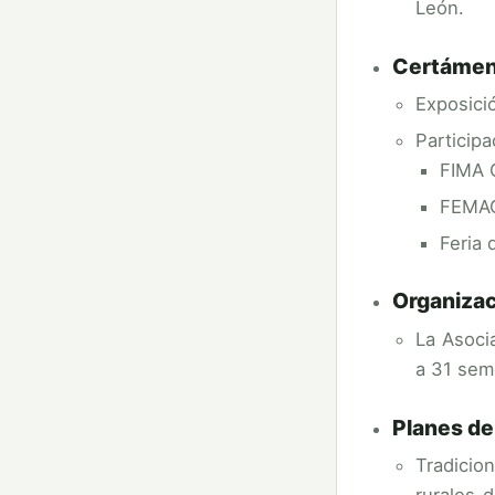
León.
Certámen
Exposici
Particip
FIMA 
FEMAG
Feria 
Organizac
La Asoci
a 31 sem
Planes de
Tradicio