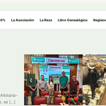
00%
La Asociación
La Raza
Libro Genealógico
Reglam
‹
Alistana-
, se […]