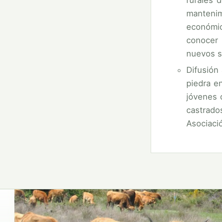
rurales 
mantenim
económic
conocer 
nuevos s
Difusión
piedra e
jóvenes 
castrado
Asociaci