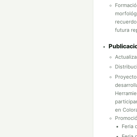
Formació
morfológ
recuerdo
futura re
Publicaci
Actualiz
Distribuc
Proyect
desarrol
Herramie
particip
en Color
Promoció
Feria 
Feria 