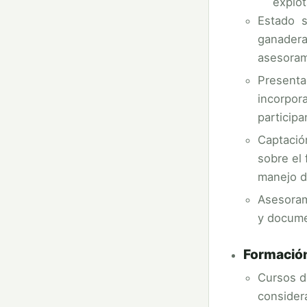
explot
Estado s
ganadera
asesoram
Presenta
incorpor
particip
Captació
sobre el
manejo d
Asesoram
y docume
Formación
Cursos d
consider