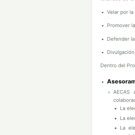
Velar por la
Promover la
Defender la
Divulgación
Dentro del Pr
Asesorami
AECAS a
colaborad
La ele
La ele
La el