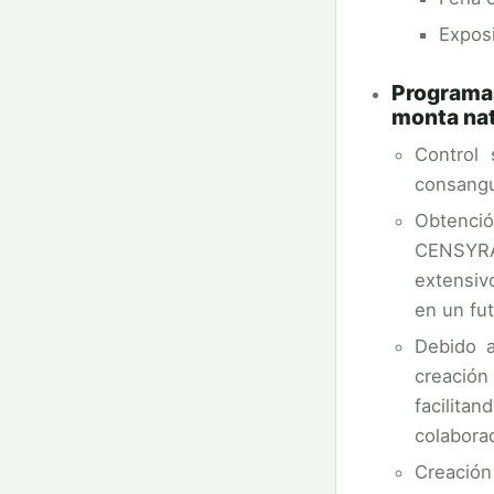
Exposi
Programas
monta nat
Control 
consangu
Obtenció
CENSYRA.
extensiv
en un fu
Debido a
creación
facilitan
colabora
Creación