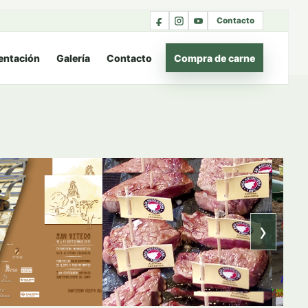
Contacto
entación
Galería
Contacto
Compra de carne
›